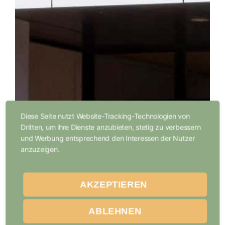
Diese Seite nutzt Website-Tracking-Technologien von
Dritten, um ihre Dienste anzubieten, stetig zu verbessern
und Werbung entsprechend den Interessen der Nutzer
anzuzeigen.
AKZEPTIEREN
ABLEHNEN