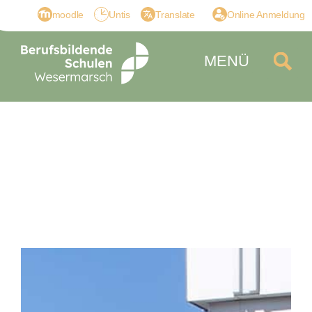
moodle
Untis
Translate
Online Anmeldung
MENÜ