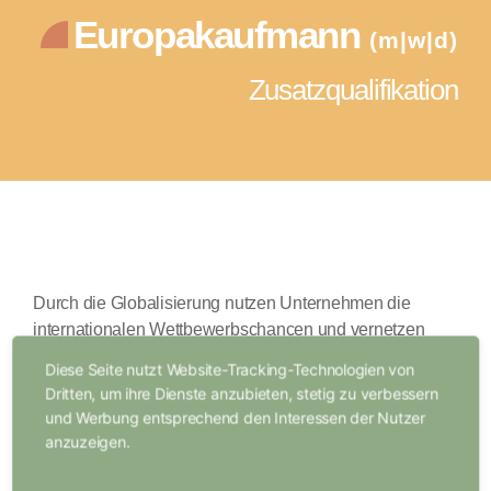
Europakaufmann
(m|w|d)
Zusatzqualifikation
Durch die Globalisierung nutzen Unternehmen die
internationalen Wettbewerbschancen und vernetzen
sich mit
Kund:innen und Geschäftspartner:innen
Diese Seite nutzt Website-Tracking-Technologien von
weltweit. Damit verbunden sind gestiegene Chancen,
Dritten, um ihre Dienste anzubieten, stetig zu verbessern
aber auch Anforderungen an zukünftige Fachkräfte.
und Werbung entsprechend den Interessen der Nutzer
Daher werden nachweisbare internationale
anzuzeigen.
Qualifikationen zunehmend bedeutender. Die reguläre
duale Berufsausbildung beinhaltet in Teilen diese