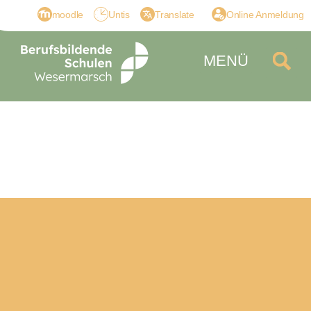
moodle
Untis
Translate
Online Anmeldung
MENÜ