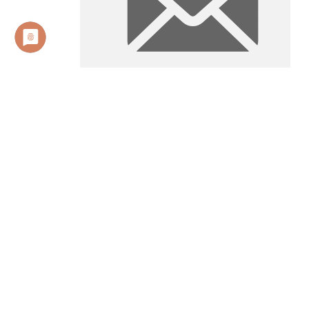
ftimling@bbs-wesermarsch.de