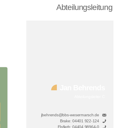
Abteilungsleitung
Jan Behrends
Abteilungsleiter C
jbehrends@bbs-wesermarsch.de
Brake: 04401 922-124
Elsfleth: 04404 98964-0