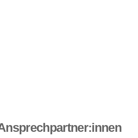
ndort Elsfleth
Rittersweg
 Ansprechpartner:innen