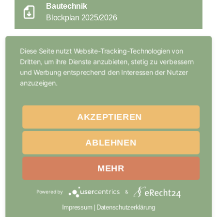
Bautechnik
Blockplan 2025/2026
Bautechnik
Diese Seite nutzt Website-Tracking-Technologien von
Blockplan 2026/2027
Dritten, um ihre Dienste anzubieten, stetig zu verbessern
und Werbung entsprechend den Interessen der Nutzer
anzuzeigen.
Bootsbauer:in
Blockplan 2025/2026
AKZEPTIEREN
Bootsbauer:in
Blockplan 2026/2027
ABLEHNEN
MEHR
Logistikfachklassen
Blockplan 2025/2026
Powered by
&
Impressum
|
Datenschutzerklärung
Logistikfachklassen