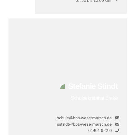
07.30 bis 12.00 Uhr
Stefanie Stindt
Schulsekretariat Brake
schule@bbs-wesermarsch.de
sstindt@bbs-wesermarsch.de
04401 922-0