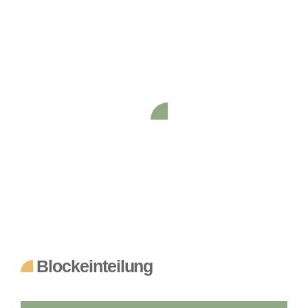
Blockpläne
Für verschiedene Ausbildungsberufe
Blockeinteilung