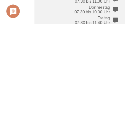
07.30 bis 11.00 Uhr
Donnerstag
07.30 bis 10.00 Uhr
Freitag
07.30 bis 11.40 Uhr
Birgit Wichert
Schulsekretariat Elsfleth
schule@bbs-wesermarsch.de
bwichert@bbs-wesermarsch.de
04404 98964-0
Rittersweg 5
26931 Elsfleth
Montag bis Freitag
07.30 bis 11.45 Uhr