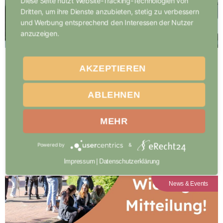
Diese Seite nutzt Website-Tracking-Technologien von
Dritten, um ihre Dienste anzubieten, stetig zu verbessern
und Werbung entsprechend den Interessen der Nutzer
anzuzeigen.
Noch unentschlossen? Nutzt
AKZEPTIEREN
unseren Bildungsgang-
ABLEHNEN
Checker!
MEHR
Die Bewerbungsfrist endet bald – jetzt ist der perfekte
Moment, um herauszufinden, welcher...
Powered by
&
Weiterlesen
Impressum
|
Datenschutzerklärung
News & Events