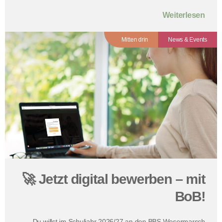
Weiterlesen
Mitten drin
News & Events
🚀 Jetzt digital bewerben – mit
BoB!
Du willst im Schuljahr 2026/27 an den BBS Wesermarsch