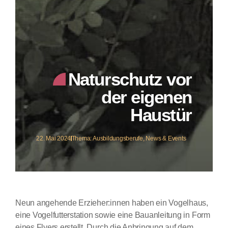
Naturschutz vor
der eigenen
Haustür
22. Mai 2024
Thema:
Ausbildungsberufe
,
News & Events
Neun angehende Erzieher:innen haben ein Vogelhaus,
eine Vogelfutterstation sowie eine Bauanleitung in Form
eines Flyers erstellt. Durch die Anbringung auf dem