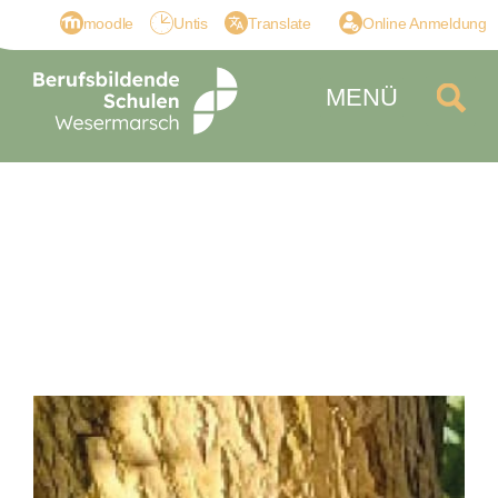
moodle
Untis
Translate
Online Anmeldung
MENÜ