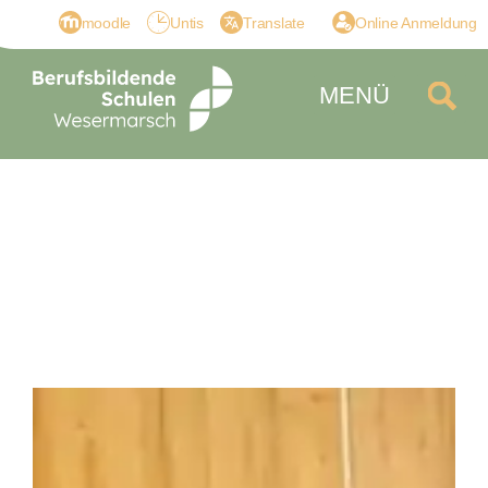
moodle
Untis
Translate
Online Anmeldung
MENÜ