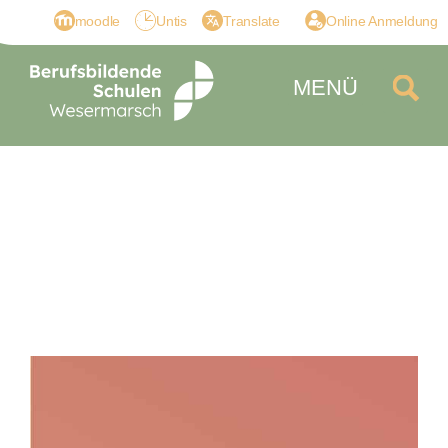
moodle
Untis
Translate
Online Anmeldung
MENÜ