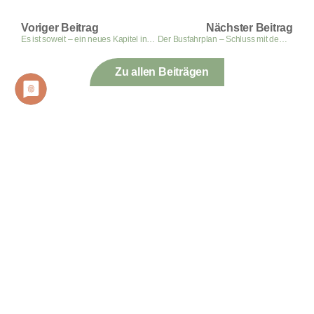
Voriger Beitrag
Nächster Beitrag
Es ist soweit – ein neues Kapitel in eurer Ausbildung und beruflichen Laufbahn beginnt! ?
Der Busfahrplan – Schluss mit dem zuspät-kommen! ?
Zu allen Beiträgen
Berufsbildende Schulen für den
Landkreis Wesermarsch