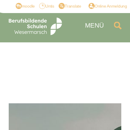
moodle
Untis
Translate
Online Anmeldung
MENÜ