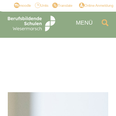
moodle
Untis
Translate
Online Anmeldung
MENÜ