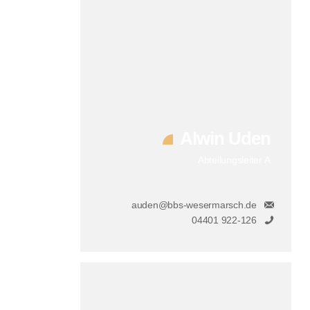
Alwin Uden
Abteilungsleiter A
auden@bbs-wesermarsch.de
04401 922-126