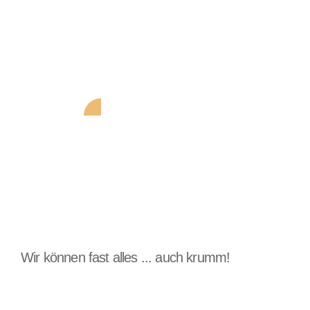
Bootsbauer
(m|w|d)
Teilzeitangebot
Wir können fast alles ... auch krumm!