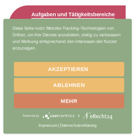
Aufgaben und Tätigkeitsbereiche
Diese Seite nutzt Website-Tracking-Technologien von
Dritten, um ihre Dienste anzubieten, stetig zu verbessern
Bootsbauer (m/w/d)
und Werbung entsprechend den Interessen der Nutzer
anzuzeigen.
konstruieren und bauen Boote mit
Materialien wie Holz, Metall und Kunststoff,
fertigen den Innenausbau an und
AKZEPTIEREN
rüsten Boote mit allen wichtigen Details
aus.
ABLEHNEN
Sie kennen sich aus mit Elektronik, Elektrik,
MEHR
Hydraulik und sind geschult im Umgang mit
Motoren.
Powered by
&
Impressum
|
Datenschutzerklärung