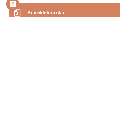
Anmeldeformular
Blockplan Bootsbauer
weitere Informationen
Projekt: Aufbau einer Yacht (Berckemeyer
39)