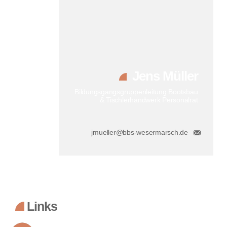
Jens Müller
Bildungsgangsgruppenleitung Bootsbau
& Tischlerhandwerk Personalrat
jmueller@bbs-wesermarsch.de
Links