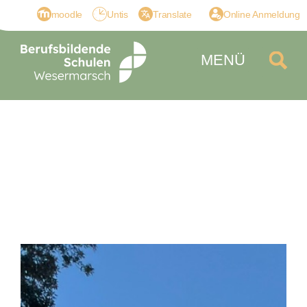
moodle
Untis
Translate
Online Anmeldung
MENÜ