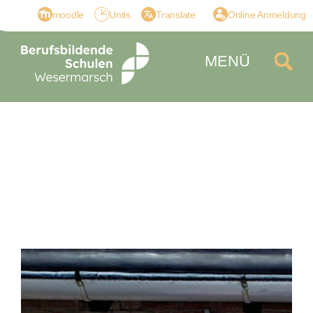
moodle
Untis
Translate
Online Anmeldung
MENÜ