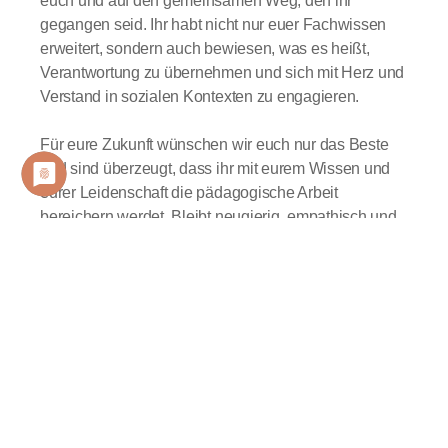
euch und auf den gemeinsamen Weg, den ihr
gegangen seid. Ihr habt nicht nur euer Fachwissen
erweitert, sondern auch bewiesen, was es heißt,
Verantwortung zu übernehmen und sich mit Herz und
Verstand in sozialen Kontexten zu engagieren.
Für eure Zukunft wünschen wir euch nur das Beste
und sind überzeugt, dass ihr mit eurem Wissen und
eurer Leidenschaft die pädagogische Arbeit
bereichern werdet. Bleibt neugierig, empathisch und
mutig – ihr werdet Großes bewirken! 🌟
Voriger Beitrag
Nächster Beitrag
Kreativität trifft Tierpflege
Jetzt anmelden: Die Berufsfachschule dual startet 2025! 🚀
Zu allen Beiträgen